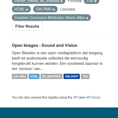
clariah_media_es_indexed
Formats:
TSV
HTML
OAI-PMH
Licenses:
Creative Commons Attribution Share-Alike
Filter Results
Open Images - Sound and Vision
Open Beelden is een open mediaplatform dat toegang
biedt tot audiovisuele collecties die eenvoudig
hergebruikt kunnen worden. Een voorbeeld daarvan is
het ‘remixen’ van...
OAI-PMH
HTML
ES_MAPPING
XML2RDF
TSV
You can also access this registry using the
API
(see
API Docs
).