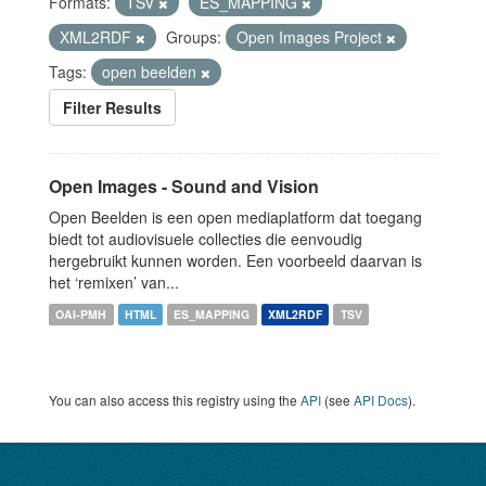
Formats:
TSV
ES_MAPPING
XML2RDF
Groups:
Open Images Project
Tags:
open beelden
Filter Results
Open Images - Sound and Vision
Open Beelden is een open mediaplatform dat toegang
biedt tot audiovisuele collecties die eenvoudig
hergebruikt kunnen worden. Een voorbeeld daarvan is
het ‘remixen’ van...
OAI-PMH
HTML
ES_MAPPING
XML2RDF
TSV
You can also access this registry using the
API
(see
API Docs
).