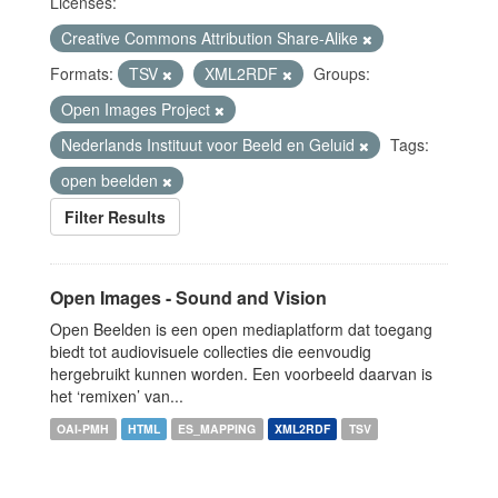
Licenses:
Creative Commons Attribution Share-Alike
Formats:
TSV
XML2RDF
Groups:
Open Images Project
Nederlands Instituut voor Beeld en Geluid
Tags:
open beelden
Filter Results
Open Images - Sound and Vision
Open Beelden is een open mediaplatform dat toegang
biedt tot audiovisuele collecties die eenvoudig
hergebruikt kunnen worden. Een voorbeeld daarvan is
het ‘remixen’ van...
OAI-PMH
HTML
ES_MAPPING
XML2RDF
TSV