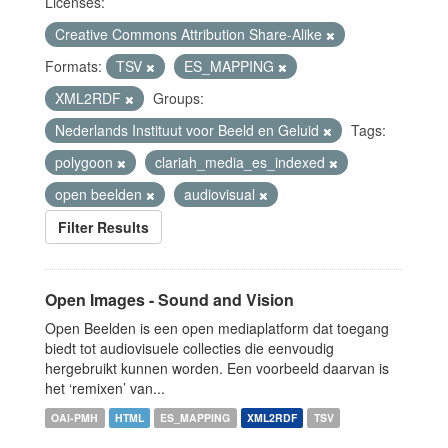
Licenses:
Creative Commons Attribution Share-Alike
Formats:
TSV
ES_MAPPING
XML2RDF
Groups:
Nederlands Instituut voor Beeld en Geluid
Tags:
polygoon
clariah_media_es_indexed
open beelden
audiovisual
Filter Results
Open Images - Sound and Vision
Open Beelden is een open mediaplatform dat toegang
biedt tot audiovisuele collecties die eenvoudig
hergebruikt kunnen worden. Een voorbeeld daarvan is
het ‘remixen’ van...
OAI-PMH
HTML
ES_MAPPING
XML2RDF
TSV