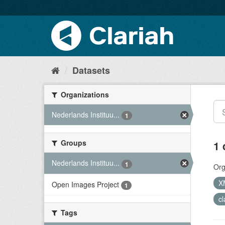
Datasets
Organizations
Nederlands Instituu...
1
Groups
1 
Nederlands Instituu...
1
Org
X
Open Images Project
1
c
Tags