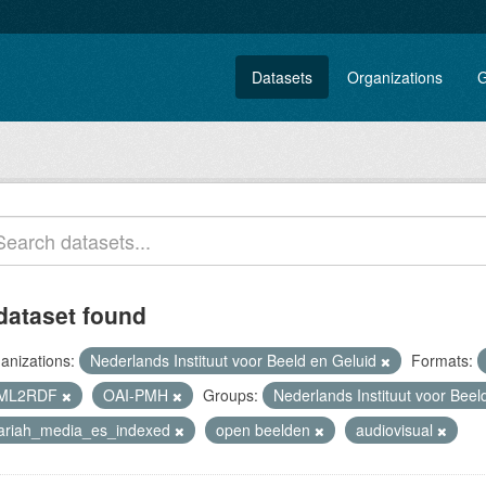
Datasets
Organizations
G
dataset found
anizations:
Nederlands Instituut voor Beeld en Geluid
Formats:
ML2RDF
OAI-PMH
Groups:
Nederlands Instituut voor Bee
lariah_media_es_indexed
open beelden
audiovisual