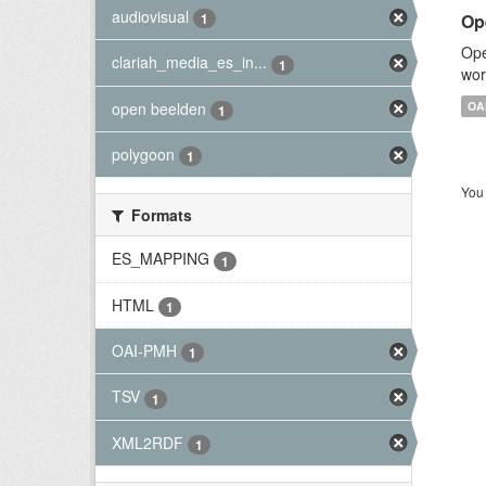
audiovisual
Op
1
Ope
clariah_media_es_in...
1
wor
open beelden
OA
1
polygoon
1
You 
Formats
ES_MAPPING
1
HTML
1
OAI-PMH
1
TSV
1
XML2RDF
1