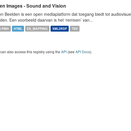
en Images - Sound and Vision
n Beelden is een open mediaplatform dat toegang biedt tot audiovisuel
den. Een voorbeeld daarvan is het ‘remixen’ van...
I-PMH
HTML
ES_MAPPING
XML2RDF
TSV
can also access this registry using the
API
(see
API Docs
).