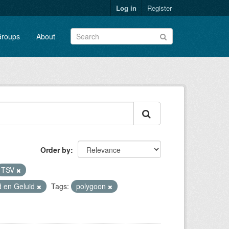
Log in
Register
roups
About
Order by
TSV
ld en Geluid
Tags:
polygoon