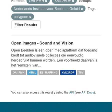
Formats:
OAI-PMH
XML2RDF
Groups:
Nederlands Instituut voor Beeld en Geluid
Tags:
polygoon
Filter Results
Open Images - Sound and Vision
Open Beelden is een open mediaplatform dat toegang
biedt tot audiovisuele collecties die eenvoudig
hergebruikt kunnen worden. Een voorbeeld daarvan is
het ‘remixen’ van...
OAI-PMH
HTML
ES_MAPPING
XML2RDF
TSV
You can also access this registry using the
API
(see
API Docs
).