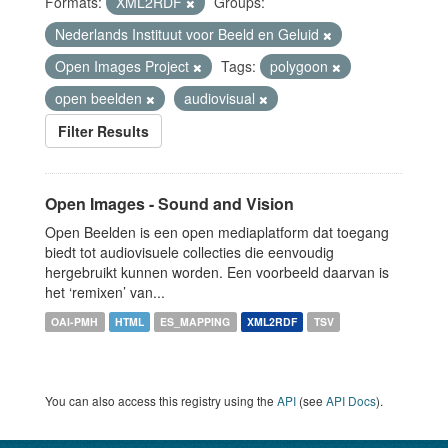
Formats:
XML2RDF
Groups:
Nederlands Instituut voor Beeld en Geluid
Open Images Project
Tags:
polygoon
open beelden
audiovisual
Filter Results
Open Images - Sound and Vision
Open Beelden is een open mediaplatform dat toegang
biedt tot audiovisuele collecties die eenvoudig
hergebruikt kunnen worden. Een voorbeeld daarvan is
het ‘remixen’ van...
OAI-PMH
HTML
ES_MAPPING
XML2RDF
TSV
You can also access this registry using the
API
(see
API Docs
).