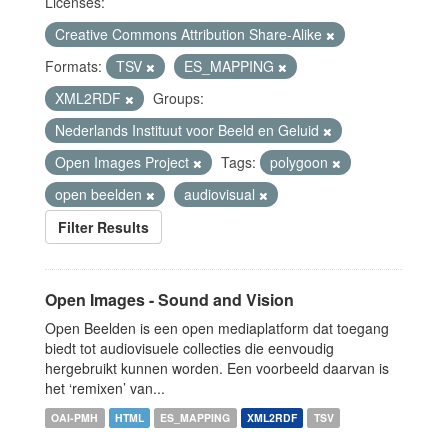
Licenses:
Creative Commons Attribution Share-Alike
Formats:
TSV
ES_MAPPING
XML2RDF
Groups:
Nederlands Instituut voor Beeld en Geluid
Open Images Project
Tags:
polygoon
open beelden
audiovisual
Filter Results
Open Images - Sound and Vision
Open Beelden is een open mediaplatform dat toegang
biedt tot audiovisuele collecties die eenvoudig
hergebruikt kunnen worden. Een voorbeeld daarvan is
het ‘remixen’ van...
OAI-PMH
HTML
ES_MAPPING
XML2RDF
TSV