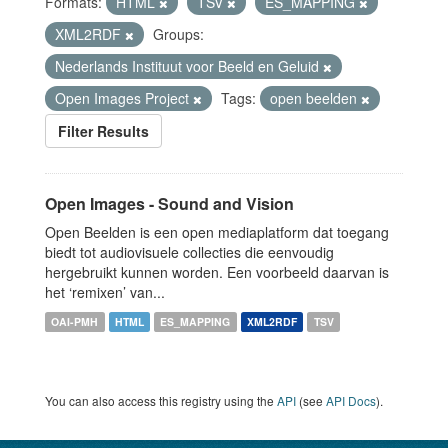
Formats:
HTML
TSV
ES_MAPPING
XML2RDF
Groups:
Nederlands Instituut voor Beeld en Geluid
Open Images Project
Tags:
open beelden
Filter Results
Open Images - Sound and Vision
Open Beelden is een open mediaplatform dat toegang
biedt tot audiovisuele collecties die eenvoudig
hergebruikt kunnen worden. Een voorbeeld daarvan is
het ‘remixen’ van...
OAI-PMH
HTML
ES_MAPPING
XML2RDF
TSV
You can also access this registry using the
API
(see
API Docs
).