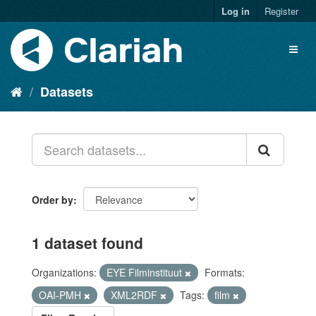
Log in
Register
Datasets
Order by
1 dataset found
Organizations:
EYE Filminstituut
Formats:
OAI-PMH
XML2RDF
Tags:
film