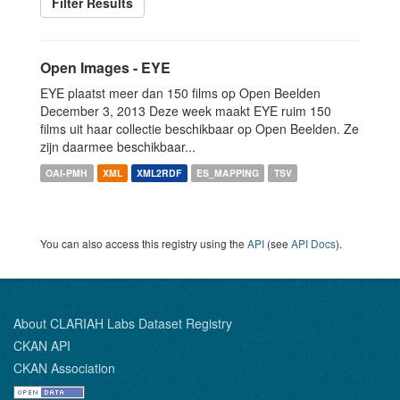
Filter Results
Open Images - EYE
EYE plaatst meer dan 150 films op Open Beelden
December 3, 2013 Deze week maakt EYE ruim 150
films uit haar collectie beschikbaar op Open Beelden. Ze
zijn daarmee beschikbaar...
OAI-PMH
XML
XML2RDF
ES_MAPPING
TSV
You can also access this registry using the
API
(see
API Docs
).
About CLARIAH Labs Dataset Registry
CKAN API
CKAN Association