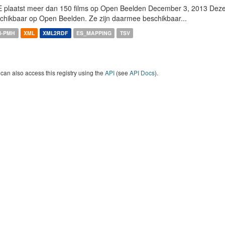
 plaatst meer dan 150 films op Open Beelden December 3, 2013 Deze w
chikbaar op Open Beelden. Ze zijn daarmee beschikbaar...
I-PMH
XML
XML2RDF
ES_MAPPING
TSV
can also access this registry using the
API
(see
API Docs
).