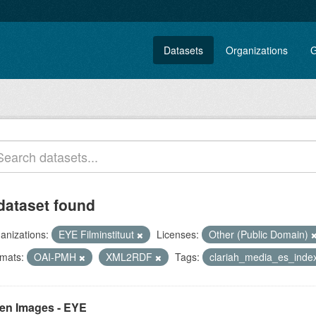
Datasets
Organizations
G
dataset found
anizations:
EYE Filminstituut
Licenses:
Other (Public Domain)
mats:
OAI-PMH
XML2RDF
Tags:
clariah_media_es_ind
en Images - EYE