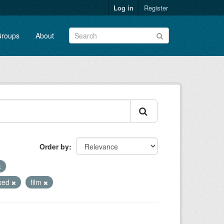
Log in
Register
roups
About
Order by
exed
film