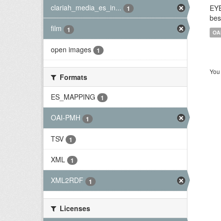
clariah_media_es_in...
EYE
1
bes
film
1
OA
open images
1
You 
Formats
ES_MAPPING
1
OAI-PMH
1
TSV
1
XML
1
XML2RDF
1
Licenses