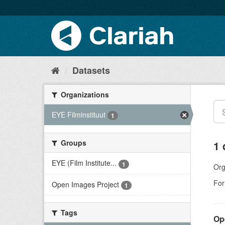
Datasets
Organizations
EYE Filminstituut
1
Groups
1 
EYE (Film Institute...
1
Org
For
Open Images Project
1
Tags
Op