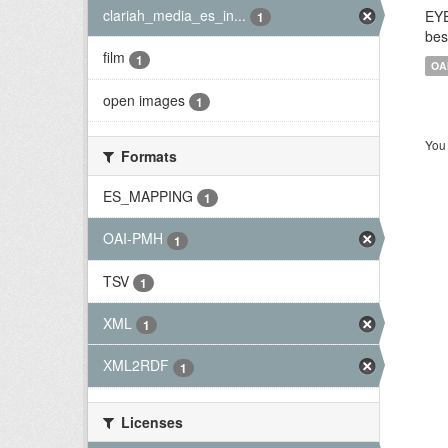
clariah_media_es_in...
EYE
1
bes
film
1
OA
open images
1
You 
Formats
ES_MAPPING
1
OAI-PMH
1
TSV
1
XML
1
XML2RDF
1
Licenses