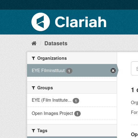
Datasets
Organizations
EYE Filminstituut
1
Groups
1 
EYE (Film Institute...
1
Org
For
Open Images Project
1
Tags
Op