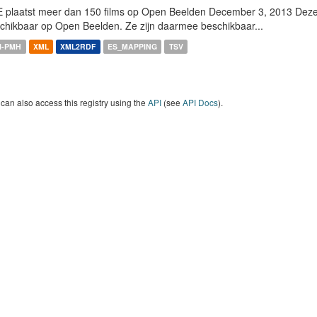
 plaatst meer dan 150 films op Open Beelden December 3, 2013 Deze w
chikbaar op Open Beelden. Ze zijn daarmee beschikbaar...
I-PMH
XML
XML2RDF
ES_MAPPING
TSV
can also access this registry using the
API
(see
API Docs
).