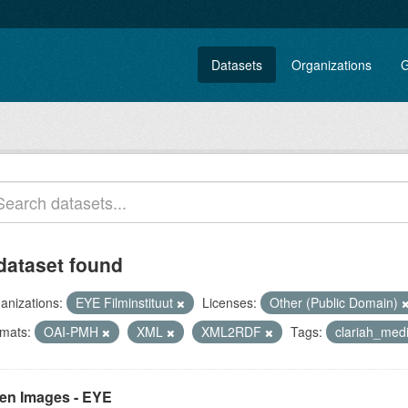
Datasets
Organizations
G
dataset found
anizations:
EYE Filminstituut
Licenses:
Other (Public Domain)
mats:
OAI-PMH
XML
XML2RDF
Tags:
clariah_med
en Images - EYE