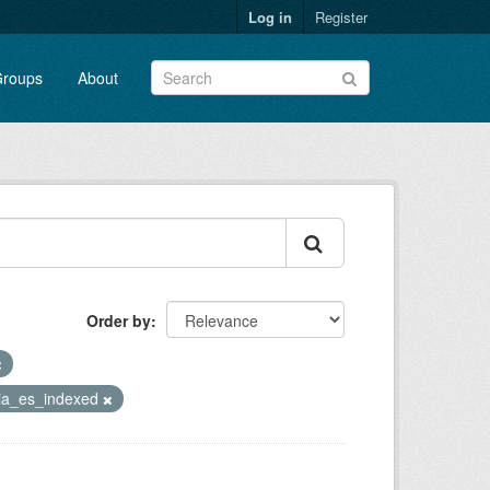
Log in
Register
roups
About
Order by
ia_es_indexed