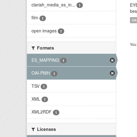
clariah_media_es_in...
EYE
1
bes
film
1
OA
open images
1
You 
Formats
ES_MAPPING
1
OAI-PMH
1
TSV
1
XML
1
XML2RDF
1
Licenses