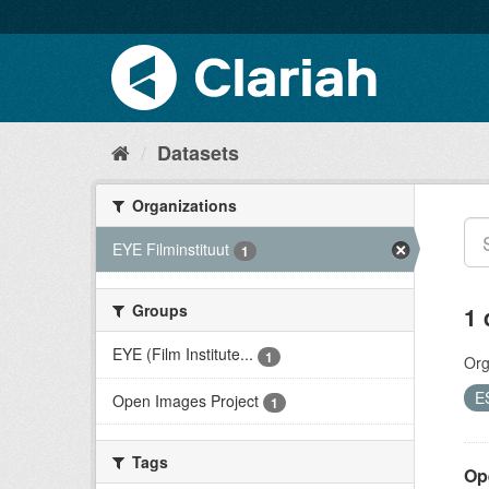
Datasets
Organizations
EYE Filminstituut
1
Groups
1 
EYE (Film Institute...
1
Org
E
Open Images Project
1
Tags
Op