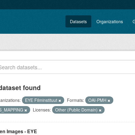
Datasets
Organizations
G
dataset found
anizations:
EYE Filminstituut
Formats:
OAI-PMH
S_MAPPING
Licenses:
Other (Public Domain)
en Images - EYE