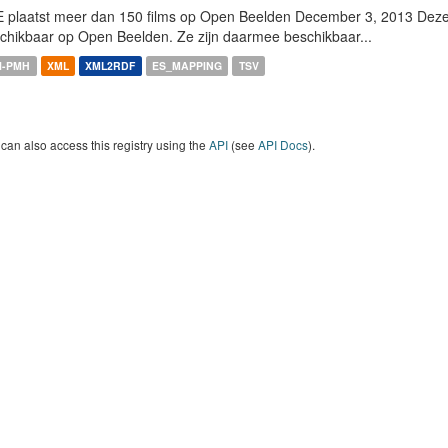
 plaatst meer dan 150 films op Open Beelden December 3, 2013 Deze w
chikbaar op Open Beelden. Ze zijn daarmee beschikbaar...
I-PMH
XML
XML2RDF
ES_MAPPING
TSV
can also access this registry using the
API
(see
API Docs
).