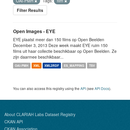
OAI-PMH
Tags:
film
Filter Results
Open Images - EYE
EYE plaatst meer dan 150 films op Open Beelden
December 3, 2013 Deze week maakt EYE ruim 150
films uit haar collectie beschikbaar op Open Beelden. Ze
zijn daarmee beschikbaar...
OAI-PMH
XML
XML2RDF
ES_MAPPING
TSV
You can also access this registry using the
API
(see
API Docs
).
About CLARIAH Labs Dataset Registry
CKAN API
CKAN Association