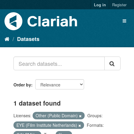
Log in
Register
Datasets
Order by
1 dataset found
Licenses:
Other (Public Domain)
Groups:
EYE (Film Institute Netherlands)
Formats: