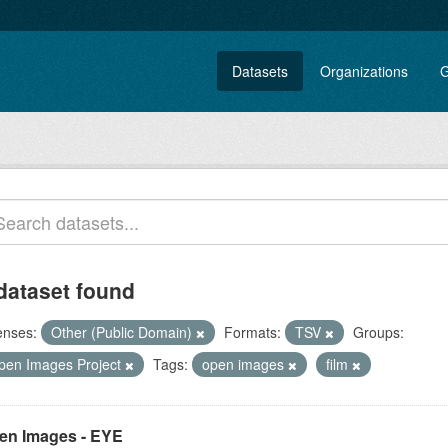
Datasets
Organizations
G
dataset found
enses:
Other (Public Domain)
Formats:
TSV
Groups:
pen Images Project
Tags:
open images
film
en Images - EYE