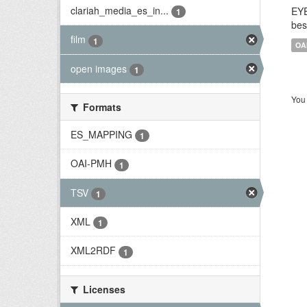
clariah_media_es_in...
EYE
1
bes
film
1
OA
open images
1
You 
Formats
ES_MAPPING
1
OAI-PMH
1
TSV
1
XML
1
XML2RDF
1
Licenses