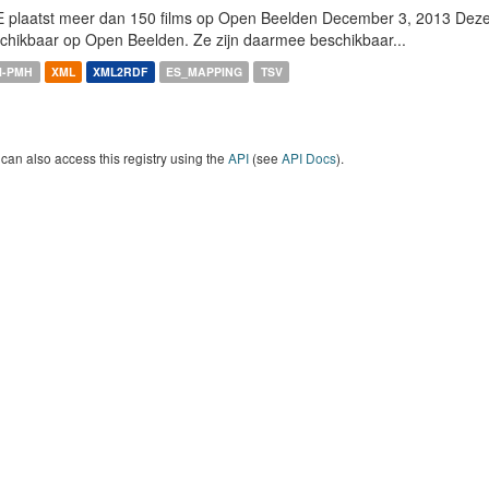
 plaatst meer dan 150 films op Open Beelden December 3, 2013 Deze w
chikbaar op Open Beelden. Ze zijn daarmee beschikbaar...
I-PMH
XML
XML2RDF
ES_MAPPING
TSV
can also access this registry using the
API
(see
API Docs
).