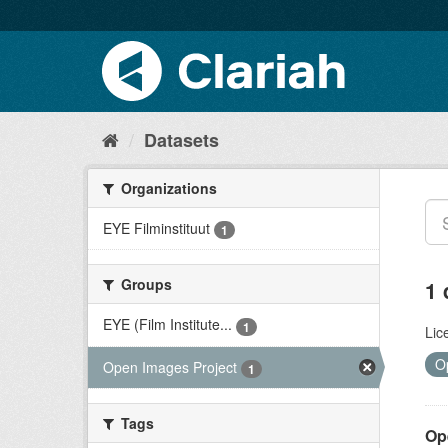
Datasets
Organizations
EYE Filminstituut
1
Groups
1 
EYE (Film Institute...
1
Lic
O
Open Images Project
1
Tags
Op