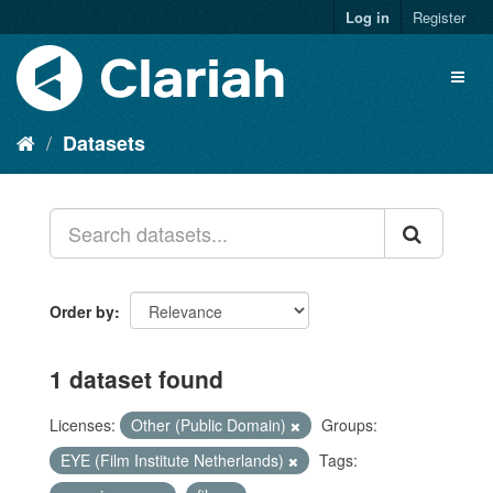
Log in
Register
Datasets
Order by
1 dataset found
Licenses:
Other (Public Domain)
Groups:
EYE (Film Institute Netherlands)
Tags: