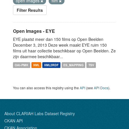
open images
film
Filter Results
Open Images - EYE
EYE plaatst meer dan 150 films op Open Beelden
December 3, 2013 Deze week maakt EYE ruim 150
films uit haar collectie beschikbaar op Open Beelden. Ze
zijn daarmee beschikbaar...
OAI-PMH
XML
XML2RDF
ES_MAPPING
TSV
You can also access this registry using the
API
(see
API Docs
).
About CLARIAH Labs Dataset Registry
CKAN API
CKAN Association