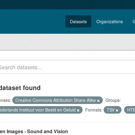
Datasets
Organizations
G
dataset found
enses:
Creative Commons Attribution Share-Alike
Groups:
ederlands Instituut voor Beeld en Geluid
Formats:
TSV
HT
en Images - Sound and Vision