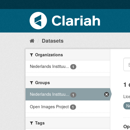
Datasets
Organizations
Nederlands Instituu...
1
Groups
1 
Nederlands Instituu...
1
Lic
N
Open Images Project
1
Tags
Op