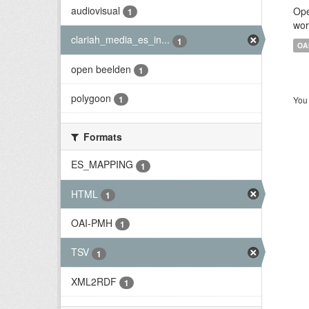
audiovisual
Ope
1
wor
clariah_media_es_in...
1
OA
open beelden
1
polygoon
1
You 
Formats
ES_MAPPING
1
HTML
1
OAI-PMH
1
TSV
1
XML2RDF
1