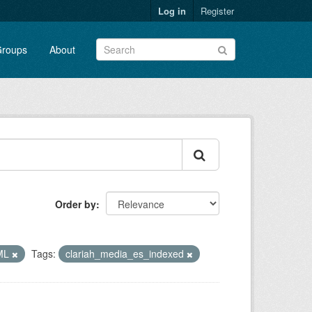
Log in
Register
roups
About
Order by
ML
Tags:
clariah_media_es_indexed