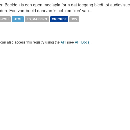
n Beelden is een open mediaplatform dat toegang biedt tot audiovisuel
den. Een voorbeeld daarvan is het ‘remixen’ van...
I-PMH
HTML
ES_MAPPING
XML2RDF
TSV
can also access this registry using the
API
(see
API Docs
).