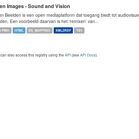
en Images - Sound and Vision
n Beelden is een open mediaplatform dat toegang biedt tot audiovisuel
den. Een voorbeeld daarvan is het ‘remixen’ van...
I-PMH
HTML
ES_MAPPING
XML2RDF
TSV
can also access this registry using the
API
(see
API Docs
).