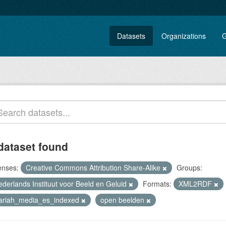
Datasets
Organizations
G
dataset found
enses:
Creative Commons Attribution Share-Alike
Groups:
ederlands Instituut voor Beeld en Geluid
Formats:
XML2RDF
lariah_media_es_indexed
open beelden