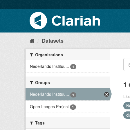
Datasets
Organizations
Nederlands Instituu...
1
Groups
1 
Nederlands Instituu...
1
Lic
N
Open Images Project
1
c
Tags