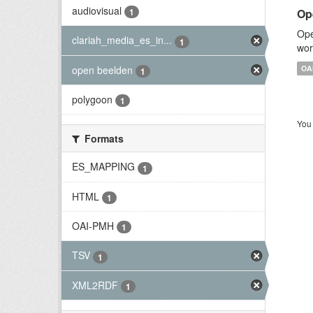
audiovisual
Op
1
Ope
clariah_media_es_in...
1
wor
open beelden
OA
1
polygoon
1
You 
Formats
ES_MAPPING
1
HTML
1
OAI-PMH
1
TSV
1
XML2RDF
1