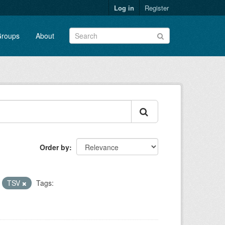
Log in
Register
roups
About
Order by
TSV
Tags: