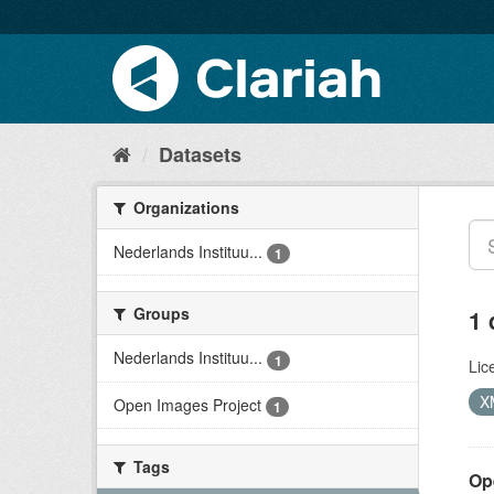
Datasets
Organizations
Nederlands Instituu...
1
Groups
1 
Nederlands Instituu...
1
Lic
X
Open Images Project
1
Tags
Op