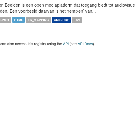
n Beelden is een open mediaplatform dat toegang biedt tot audiovisuel
den. Een voorbeeld daarvan is het ‘remixen’ van...
I-PMH
HTML
ES_MAPPING
XML2RDF
TSV
can also access this registry using the
API
(see
API Docs
).