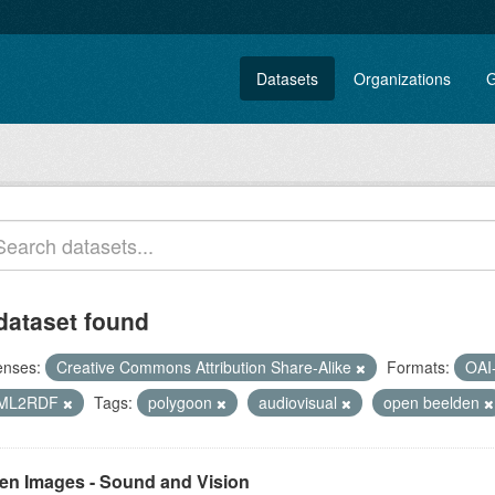
Datasets
Organizations
G
dataset found
enses:
Creative Commons Attribution Share-Alike
Formats:
OA
ML2RDF
Tags:
polygoon
audiovisual
open beelden
en Images - Sound and Vision