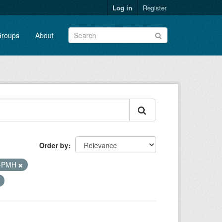
Log in
Register
roups
About
Order by
I-PMH