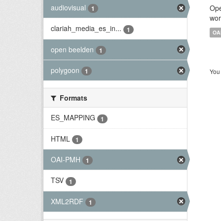
audiovisual
Ope
1
wor
clariah_media_es_in...
1
OA
open beelden
1
polygoon
1
You 
Formats
ES_MAPPING
1
HTML
1
OAI-PMH
1
TSV
1
XML2RDF
1