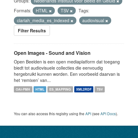
Groups:
Nederlands Instituut voor Beeld en Geluid
Formats:
HTML
TSV
Tags:
clariah_media_es_indexed
audiovisual
Filter Results
Open Images - Sound and Vision
Open Beelden is een open mediaplatform dat toegang
biedt tot audiovisuele collecties die eenvoudig
hergebruikt kunnen worden. Een voorbeeld daarvan is
het ‘remixen’ van...
OAI-PMH
HTML
ES_MAPPING
XML2RDF
TSV
You can also access this registry using the
API
(see
API Docs
).