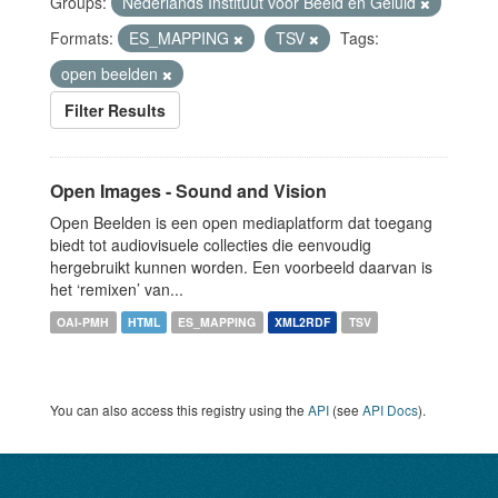
Groups:
Nederlands Instituut voor Beeld en Geluid
Formats:
ES_MAPPING
TSV
Tags:
open beelden
Filter Results
Open Images - Sound and Vision
Open Beelden is een open mediaplatform dat toegang
biedt tot audiovisuele collecties die eenvoudig
hergebruikt kunnen worden. Een voorbeeld daarvan is
het ‘remixen’ van...
OAI-PMH
HTML
ES_MAPPING
XML2RDF
TSV
You can also access this registry using the
API
(see
API Docs
).