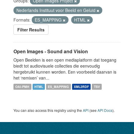
Groups:
Open Images Project
Nederlands Instituut voor Beeld en Geluid
Formats:
ES_MAPPING
HTML
Filter Results
Open Images - Sound and Vision
Open Beelden is een open mediaplatform dat toegang
biedt tot audiovisuele collecties die eenvoudig
hergebruikt kunnen worden. Een voorbeeld daarvan is
het ‘remixen’ van...
OAI-PMH
HTML
ES_MAPPING
XML2RDF
TSV
You can also access this registry using the
API
(see
API Docs
).