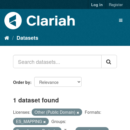
Log in
Register
Datasets
Order by
1 dataset found
Licenses:
Other (Public Domain)
Formats:
ES_MAPPING
Groups: