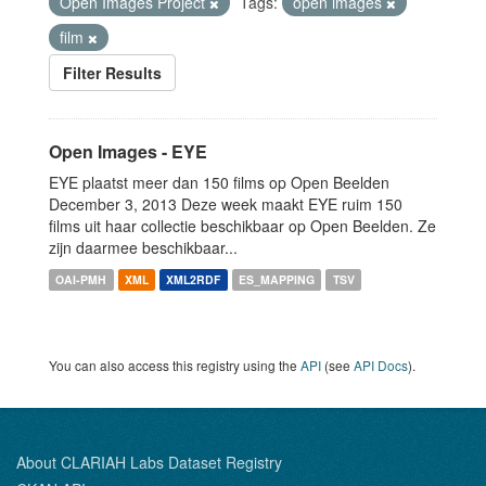
Open Images Project
Tags:
open images
film
Filter Results
Open Images - EYE
EYE plaatst meer dan 150 films op Open Beelden
December 3, 2013 Deze week maakt EYE ruim 150
films uit haar collectie beschikbaar op Open Beelden. Ze
zijn daarmee beschikbaar...
OAI-PMH
XML
XML2RDF
ES_MAPPING
TSV
You can also access this registry using the
API
(see
API Docs
).
About CLARIAH Labs Dataset Registry