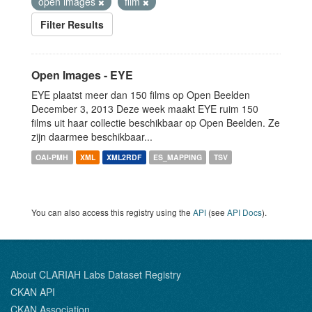
open images
film
Filter Results
Open Images - EYE
EYE plaatst meer dan 150 films op Open Beelden
December 3, 2013 Deze week maakt EYE ruim 150
films uit haar collectie beschikbaar op Open Beelden. Ze
zijn daarmee beschikbaar...
OAI-PMH
XML
XML2RDF
ES_MAPPING
TSV
You can also access this registry using the
API
(see
API Docs
).
About CLARIAH Labs Dataset Registry
CKAN API
CKAN Association