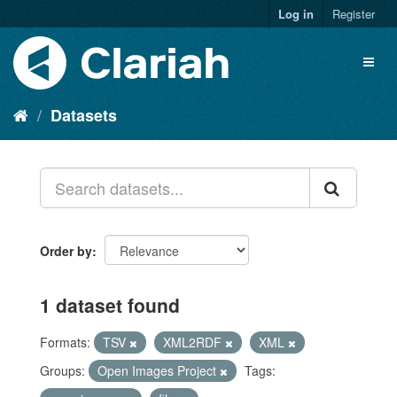
Log in
Register
Datasets
Order by
1 dataset found
Formats:
TSV
XML2RDF
XML
Groups:
Open Images Project
Tags: