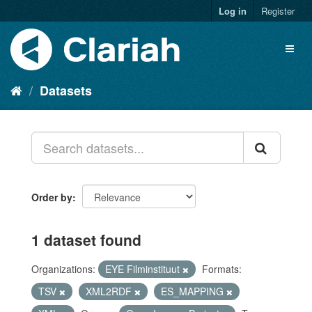
Log in
Register
Datasets
Order by
1 dataset found
Organizations:
EYE Filminstituut
Formats:
TSV
XML2RDF
ES_MAPPING