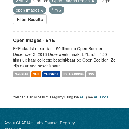
XML
Groups:
Open Images Project
Tags:
open images
film
Filter Results
Open Images - EYE
EYE plaatst meer dan 150 films op Open Beelden
December 3, 2013 Deze week maakt EYE ruim 150
films uit haar collectie beschikbaar op Open Beelden. Ze
zijn daarmee beschikbaar...
OAI-PMH
XML
XML2RDF
ES_MAPPING
TSV
You can also access this registry using the
API
(see
API Docs
).
About CLARIAH Labs Dataset Registry