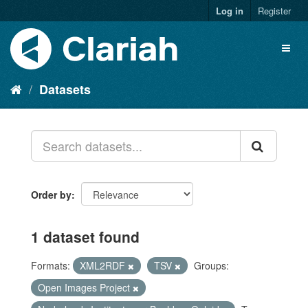
Log in
Register
Datasets
Order by
1 dataset found
Formats:
XML2RDF
TSV
Groups:
Open Images Project