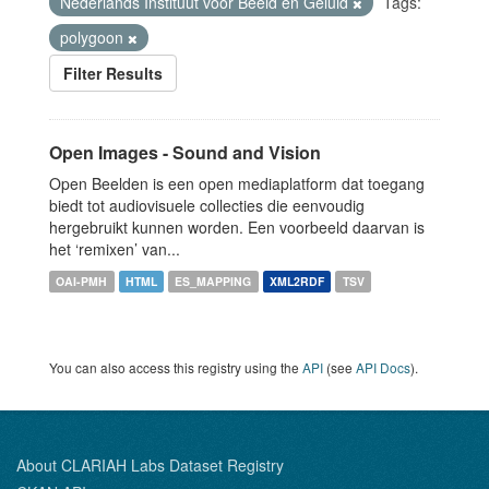
Nederlands Instituut voor Beeld en Geluid
Tags:
polygoon
Filter Results
Open Images - Sound and Vision
Open Beelden is een open mediaplatform dat toegang
biedt tot audiovisuele collecties die eenvoudig
hergebruikt kunnen worden. Een voorbeeld daarvan is
het ‘remixen’ van...
OAI-PMH
HTML
ES_MAPPING
XML2RDF
TSV
You can also access this registry using the
API
(see
API Docs
).
About CLARIAH Labs Dataset Registry