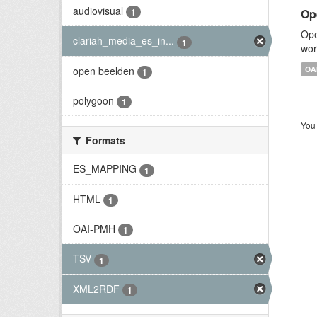
audiovisual
Op
1
Ope
clariah_media_es_in...
1
wor
open beelden
OA
1
polygoon
1
You 
Formats
ES_MAPPING
1
HTML
1
OAI-PMH
1
TSV
1
XML2RDF
1