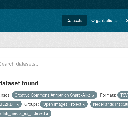
Datasets
Organizations
G
dataset found
enses:
Creative Commons Attribution Share-Alike
Formats:
TS
ML2RDF
Groups:
Open Images Project
Nederlands Institu
lariah_media_es_indexed