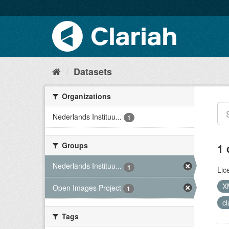
Datasets
Organizations
Nederlands Instituu...
1
Groups
1 
Nederlands Instituu...
1
Lic
X
Open Images Project
1
c
Tags