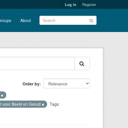
Log in
Register
roups
About
Order by
V
ut voor Beeld en Geluid
Tags: