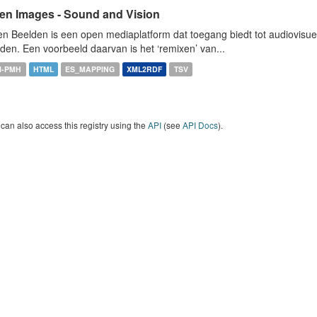
en Images - Sound and Vision
n Beelden is een open mediaplatform dat toegang biedt tot audiovisuel
den. Een voorbeeld daarvan is het ‘remixen’ van...
I-PMH
HTML
ES_MAPPING
XML2RDF
TSV
can also access this registry using the
API
(see
API Docs
).