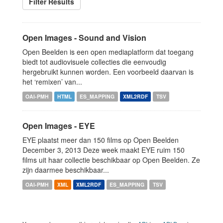
Filter Results
Open Images - Sound and Vision
Open Beelden is een open mediaplatform dat toegang
biedt tot audiovisuele collecties die eenvoudig
hergebruikt kunnen worden. Een voorbeeld daarvan is
het ‘remixen’ van...
OAI-PMH
HTML
ES_MAPPING
XML2RDF
TSV
Open Images - EYE
EYE plaatst meer dan 150 films op Open Beelden
December 3, 2013 Deze week maakt EYE ruim 150
films uit haar collectie beschikbaar op Open Beelden. Ze
zijn daarmee beschikbaar...
OAI-PMH
XML
XML2RDF
ES_MAPPING
TSV