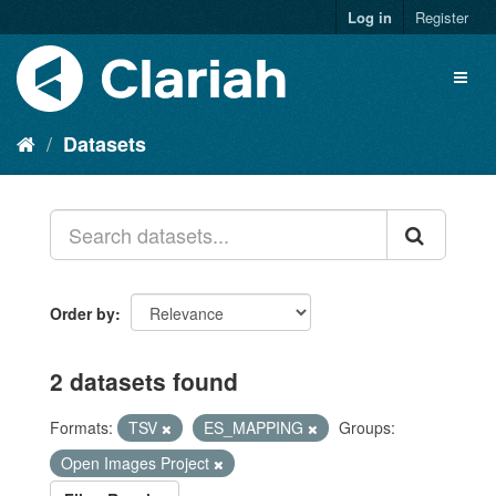
Log in
Register
Datasets
Order by
2 datasets found
Formats:
TSV
ES_MAPPING
Groups:
Open Images Project