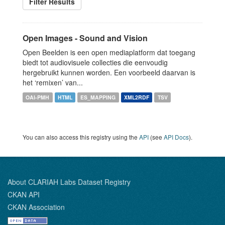
Filter Results
Open Images - Sound and Vision
Open Beelden is een open mediaplatform dat toegang
biedt tot audiovisuele collecties die eenvoudig
hergebruikt kunnen worden. Een voorbeeld daarvan is
het ‘remixen’ van...
OAI-PMH
HTML
ES_MAPPING
XML2RDF
TSV
You can also access this registry using the
API
(see
API Docs
).
About CLARIAH Labs Dataset Registry
CKAN API
CKAN Association