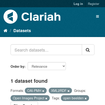
Log in
Register
Datasets
Order by
1 dataset found
Formats:
OAI-PMH
XML2RDF
Groups:
Open Images Project
Tags:
open beelden