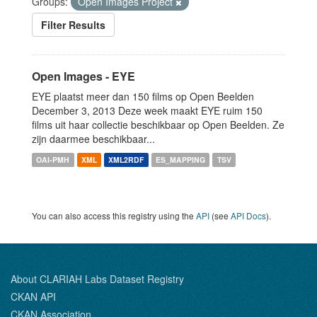
Groups:
Open Images Project
Filter Results
Open Images - EYE
EYE plaatst meer dan 150 films op Open Beelden
December 3, 2013 Deze week maakt EYE ruim 150
films uit haar collectie beschikbaar op Open Beelden. Ze
zijn daarmee beschikbaar...
OAI-PMH
XML
XML2RDF
ES_MAPPING
TSV
You can also access this registry using the
API
(see
API Docs
).
About CLARIAH Labs Dataset Registry
CKAN API
CKAN Association