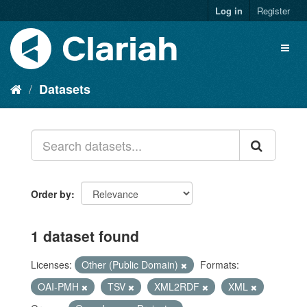
Log in
Register
Datasets
Order by
1 dataset found
Licenses:
Other (Public Domain)
Formats:
OAI-PMH
TSV
XML2RDF
XML