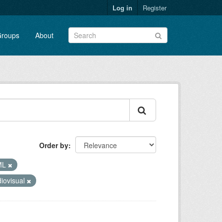
Log in
Register
roups
About
Order by
ML
iovisual