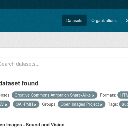
Datasets
Organizations
G
dataset found
enses:
Creative Commons Attribution Share-Alike
Formats:
HT
SV
OAI-PMH
Groups:
Open Images Project
Tags:
aud
en Images - Sound and Vision