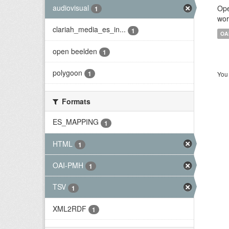
audiovisual
Ope
1
wor
clariah_media_es_in...
1
OA
open beelden
1
polygoon
1
You 
Formats
ES_MAPPING
1
HTML
1
OAI-PMH
1
TSV
1
XML2RDF
1