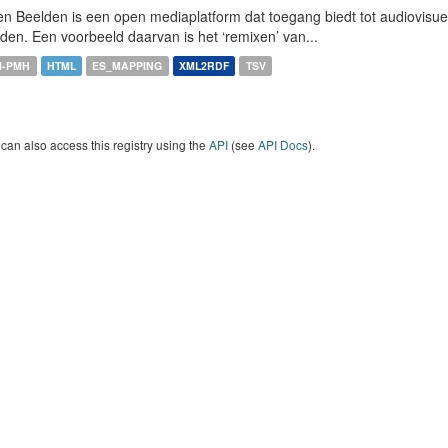
n Beelden is een open mediaplatform dat toegang biedt tot audiovisuel
den. Een voorbeeld daarvan is het ‘remixen’ van...
I-PMH
HTML
ES_MAPPING
XML2RDF
TSV
can also access this registry using the
API
(see
API Docs
).