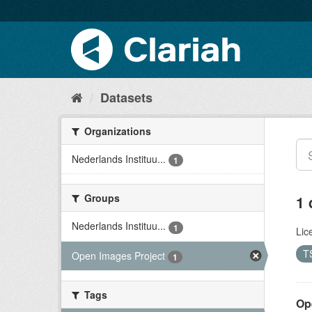
Datasets
Organizations
Nederlands Instituu...
1
Groups
1 
Nederlands Instituu...
1
Lic
T
Open Images Project
1
Tags
Op