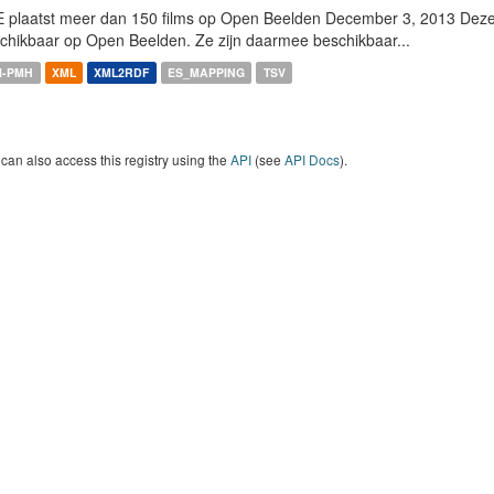
 plaatst meer dan 150 films op Open Beelden December 3, 2013 Deze w
chikbaar op Open Beelden. Ze zijn daarmee beschikbaar...
I-PMH
XML
XML2RDF
ES_MAPPING
TSV
can also access this registry using the
API
(see
API Docs
).