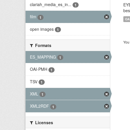
clariah_media_es_in...
EYE
1
bes
film
1
OA
open images
1
You 
Formats
ES_MAPPING
1
OAI-PMH
1
TSV
1
XML
1
XML2RDF
1
Licenses