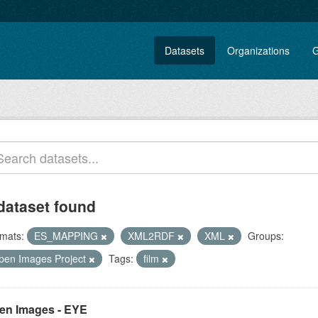
Datasets
Organizations
G
dataset found
mats:
ES_MAPPING
XML2RDF
XML
Groups:
pen Images Project
Tags:
film
en Images - EYE