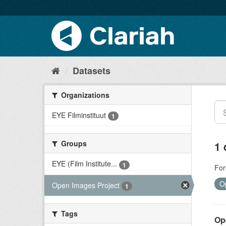
Datasets
Organizations
EYE Filminstituut
1
Groups
1 
EYE (Film Institute...
1
For
O
Open Images Project
1
Tags
Op