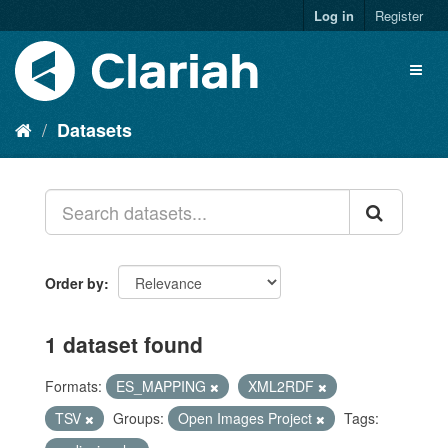
Log in
Register
Datasets
Order by
1 dataset found
Formats:
ES_MAPPING
XML2RDF
TSV
Groups:
Open Images Project
Tags: