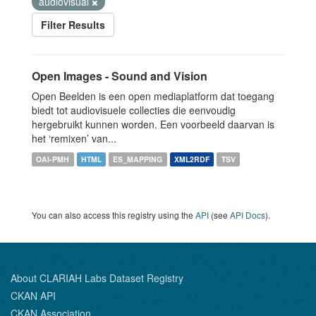
audiovisual
Filter Results
Open Images - Sound and Vision
Open Beelden is een open mediaplatform dat toegang
biedt tot audiovisuele collecties die eenvoudig
hergebruikt kunnen worden. Een voorbeeld daarvan is
het ‘remixen’ van...
OAI-PMH
HTML
ES_MAPPING
XML2RDF
TSV
You can also access this registry using the
API
(see
API Docs
).
About CLARIAH Labs Dataset Registry
CKAN API
CKAN Association