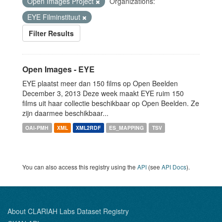
Open Images Project
Organizations:
EYE Filminstituut
Filter Results
Open Images - EYE
EYE plaatst meer dan 150 films op Open Beelden
December 3, 2013 Deze week maakt EYE ruim 150
films uit haar collectie beschikbaar op Open Beelden. Ze
zijn daarmee beschikbaar...
OAI-PMH
XML
XML2RDF
ES_MAPPING
TSV
You can also access this registry using the
API
(see
API Docs
).
About CLARIAH Labs Dataset Registry