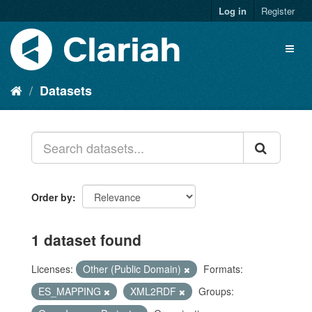
Log in
Register
Datasets
Order by
1 dataset found
Licenses:
Other (Public Domain)
Formats:
ES_MAPPING
XML2RDF
Groups: