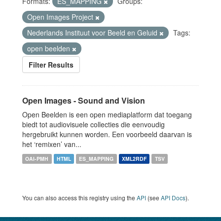
Formats:
ES_MAPPING
Groups:
Open Images Project
Nederlands Instituut voor Beeld en Geluid
Tags:
open beelden
Filter Results
Open Images - Sound and Vision
Open Beelden is een open mediaplatform dat toegang
biedt tot audiovisuele collecties die eenvoudig
hergebruikt kunnen worden. Een voorbeeld daarvan is
het ‘remixen’ van...
OAI-PMH
HTML
ES_MAPPING
XML2RDF
TSV
You can also access this registry using the
API
(see
API Docs
).