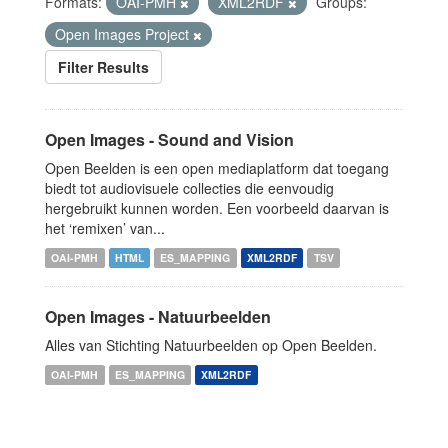
Formats:
OAI-PMH
XML2RDF
Groups:
Open Images Project
Filter Results
Open Images - Sound and Vision
Open Beelden is een open mediaplatform dat toegang
biedt tot audiovisuele collecties die eenvoudig
hergebruikt kunnen worden. Een voorbeeld daarvan is
het ‘remixen’ van...
OAI-PMH
HTML
ES_MAPPING
XML2RDF
TSV
Open Images - Natuurbeelden
Alles van Stichting Natuurbeelden op Open Beelden.
OAI-PMH
ES_MAPPING
XML2RDF