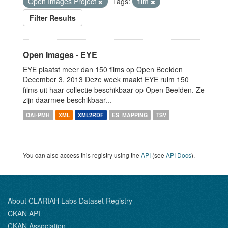
Open Images Project
Tags:
film
Filter Results
Open Images - EYE
EYE plaatst meer dan 150 films op Open Beelden
December 3, 2013 Deze week maakt EYE ruim 150
films uit haar collectie beschikbaar op Open Beelden. Ze
zijn daarmee beschikbaar...
OAI-PMH
XML
XML2RDF
ES_MAPPING
TSV
You can also access this registry using the
API
(see
API Docs
).
About CLARIAH Labs Dataset Registry
CKAN API
CKAN Association