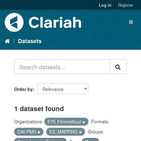
Log in
Register
Datasets
Order by
1 dataset found
Organizations:
EYE Filminstituut
Formats:
OAI-PMH
ES_MAPPING
Groups: