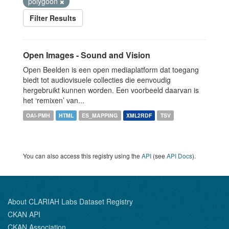
polygoon
Filter Results
Open Images - Sound and Vision
Open Beelden is een open mediaplatform dat toegang
biedt tot audiovisuele collecties die eenvoudig
hergebruikt kunnen worden. Een voorbeeld daarvan is
het ‘remixen’ van...
OAI-PMH
HTML
ES_MAPPING
XML2RDF
TSV
You can also access this registry using the
API
(see
API Docs
).
About CLARIAH Labs Dataset Registry
CKAN API
CKAN Association