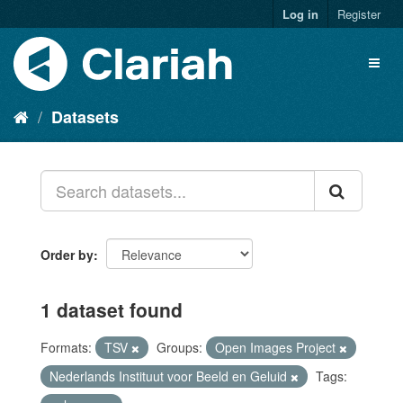
Log in
Register
Datasets
Order by
1 dataset found
Formats:
TSV
Groups:
Open Images Project
Nederlands Instituut voor Beeld en Geluid
Tags: