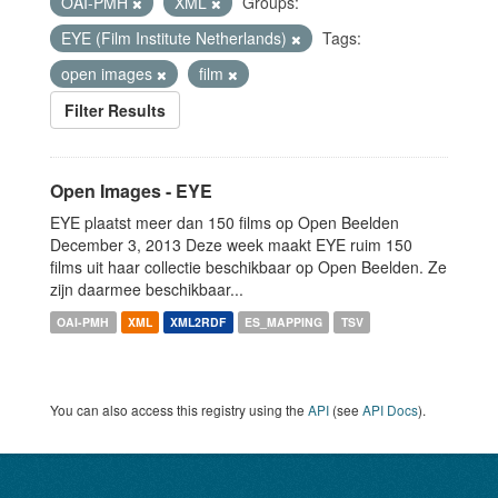
OAI-PMH
XML
Groups:
EYE (Film Institute Netherlands)
Tags:
open images
film
Filter Results
Open Images - EYE
EYE plaatst meer dan 150 films op Open Beelden
December 3, 2013 Deze week maakt EYE ruim 150
films uit haar collectie beschikbaar op Open Beelden. Ze
zijn daarmee beschikbaar...
OAI-PMH
XML
XML2RDF
ES_MAPPING
TSV
You can also access this registry using the
API
(see
API Docs
).