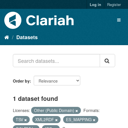
Log in
Register
Datasets
Order by
1 dataset found
Licenses:
Other (Public Domain)
Formats:
TSV
XML2RDF
ES_MAPPING