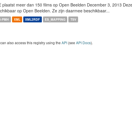
 plaatst meer dan 150 films op Open Beelden December 3, 2013 Deze w
chikbaar op Open Beelden. Ze zijn daarmee beschikbaar...
I-PMH
XML
XML2RDF
ES_MAPPING
TSV
can also access this registry using the
API
(see
API Docs
).