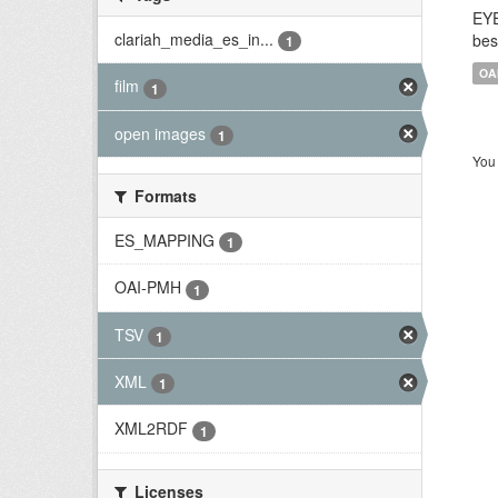
EYE
clariah_media_es_in...
bes
1
OA
film
1
open images
1
You 
Formats
ES_MAPPING
1
OAI-PMH
1
TSV
1
XML
1
XML2RDF
1
Licenses