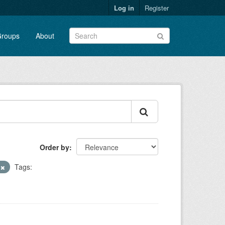
Log in
Register
roups
About
Order by
)
Tags: