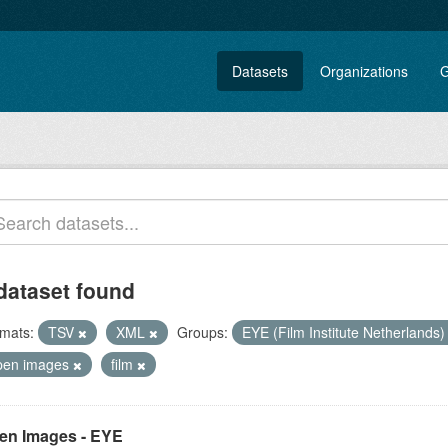
Datasets
Organizations
G
dataset found
mats:
TSV
XML
Groups:
EYE (Film Institute Netherlands
pen images
film
en Images - EYE