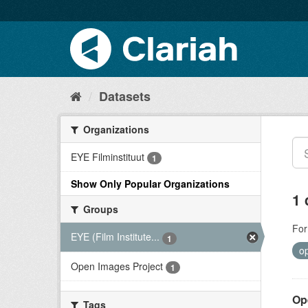
Datasets
Organizations
EYE Filminstituut
1
Show Only Popular Organizations
1 
Groups
For
EYE (Film Institute...
1
o
Open Images Project
1
Op
Tags