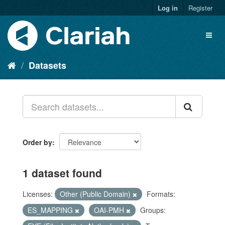
Log in
Register
Datasets
Order by
1 dataset found
Licenses:
Other (Public Domain)
Formats:
ES_MAPPING
OAI-PMH
Groups: