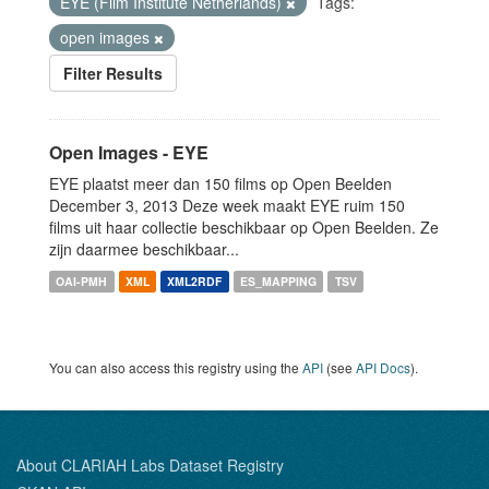
EYE (Film Institute Netherlands)
Tags:
open images
Filter Results
Open Images - EYE
EYE plaatst meer dan 150 films op Open Beelden
December 3, 2013 Deze week maakt EYE ruim 150
films uit haar collectie beschikbaar op Open Beelden. Ze
zijn daarmee beschikbaar...
OAI-PMH
XML
XML2RDF
ES_MAPPING
TSV
You can also access this registry using the
API
(see
API Docs
).
About CLARIAH Labs Dataset Registry