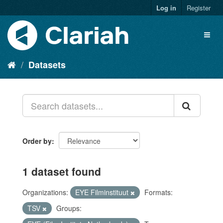
Log in
Register
Datasets
Order by
1 dataset found
Organizations:
EYE Filminstituut
Formats:
TSV
Groups: