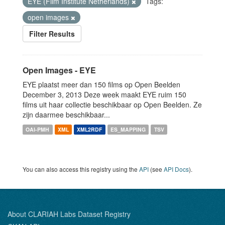
EYE (Film Institute Netherlands)
Tags:
open images
Filter Results
Open Images - EYE
EYE plaatst meer dan 150 films op Open Beelden
December 3, 2013 Deze week maakt EYE ruim 150
films uit haar collectie beschikbaar op Open Beelden. Ze
zijn daarmee beschikbaar...
OAI-PMH
XML
XML2RDF
ES_MAPPING
TSV
You can also access this registry using the
API
(see
API Docs
).
About CLARIAH Labs Dataset Registry