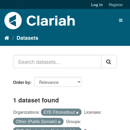
Log in
Register
Datasets
Order by
1 dataset found
Organizations:
EYE Filminstituut
Licenses:
Other (Public Domain)
Groups: