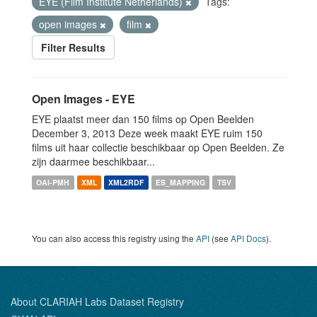
EYE (Film Institute Netherlands)
Tags:
open images
film
Filter Results
Open Images - EYE
EYE plaatst meer dan 150 films op Open Beelden
December 3, 2013 Deze week maakt EYE ruim 150
films uit haar collectie beschikbaar op Open Beelden. Ze
zijn daarmee beschikbaar...
OAI-PMH
XML
XML2RDF
ES_MAPPING
TSV
You can also access this registry using the
API
(see
API Docs
).
About CLARIAH Labs Dataset Registry