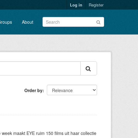
Log in
Register
roups
About
Order by
eek maakt EYE ruim 150 films uit haar collectie