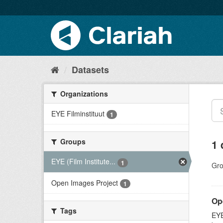
Datasets
Organizations
EYE Filminstituut
1
Groups
1 
EYE (Film Institute...
1
Gro
Open Images Project
1
Op
Tags
EYE