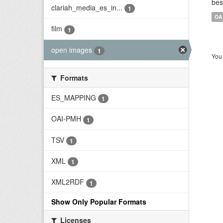
bes
clariah_media_es_in...
1
OA
film
1
open images
1
You 
Formats
ES_MAPPING
1
OAI-PMH
1
TSV
1
XML
1
XML2RDF
1
Show Only Popular Formats
Licenses