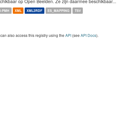
chikbaar op Open Beelden. Ze zijn daarmee beschikbaar...
I-PMH
XML
XML2RDF
ES_MAPPING
TSV
can also access this registry using the
API
(see
API Docs
).