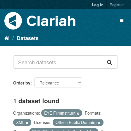
Log in
Register
Datasets
Order by
1 dataset found
Organizations:
EYE Filminstituut
Formats:
XML
Licenses:
Other (Public Domain)