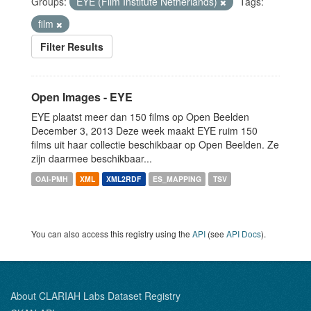
Groups:
EYE (Film Institute Netherlands)
Tags:
film
Filter Results
Open Images - EYE
EYE plaatst meer dan 150 films op Open Beelden
December 3, 2013 Deze week maakt EYE ruim 150
films uit haar collectie beschikbaar op Open Beelden. Ze
zijn daarmee beschikbaar...
OAI-PMH
XML
XML2RDF
ES_MAPPING
TSV
You can also access this registry using the
API
(see
API Docs
).
About CLARIAH Labs Dataset Registry