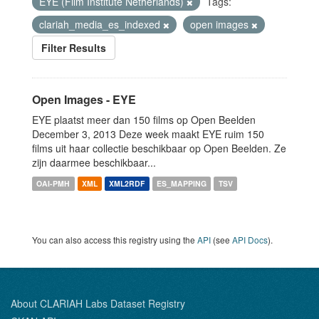
EYE (Film Institute Netherlands)
Tags:
clariah_media_es_indexed
open images
Filter Results
Open Images - EYE
EYE plaatst meer dan 150 films op Open Beelden
December 3, 2013 Deze week maakt EYE ruim 150
films uit haar collectie beschikbaar op Open Beelden. Ze
zijn daarmee beschikbaar...
OAI-PMH
XML
XML2RDF
ES_MAPPING
TSV
You can also access this registry using the
API
(see
API Docs
).
About CLARIAH Labs Dataset Registry