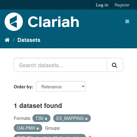
Log in
Register
Datasets
Order by
1 dataset found
Formats:
TSV
ES_MAPPING
OAI-PMH
Groups: