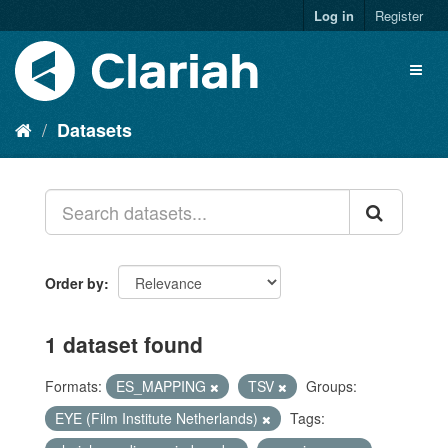
Log in
Register
Datasets
Order by
1 dataset found
Formats:
ES_MAPPING
TSV
Groups:
EYE (Film Institute Netherlands)
Tags: