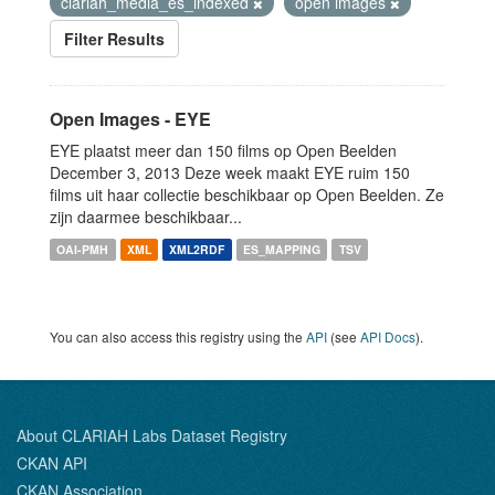
clariah_media_es_indexed
open images
Filter Results
Open Images - EYE
EYE plaatst meer dan 150 films op Open Beelden
December 3, 2013 Deze week maakt EYE ruim 150
films uit haar collectie beschikbaar op Open Beelden. Ze
zijn daarmee beschikbaar...
OAI-PMH
XML
XML2RDF
ES_MAPPING
TSV
You can also access this registry using the
API
(see
API Docs
).
About CLARIAH Labs Dataset Registry
CKAN API
CKAN Association