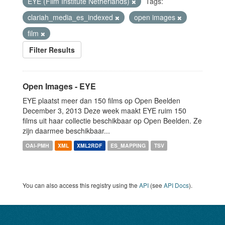
EYE (Film Institute Netherlands)
Tags:
clariah_media_es_indexed
open images
film
Filter Results
Open Images - EYE
EYE plaatst meer dan 150 films op Open Beelden
December 3, 2013 Deze week maakt EYE ruim 150
films uit haar collectie beschikbaar op Open Beelden. Ze
zijn daarmee beschikbaar...
OAI-PMH
XML
XML2RDF
ES_MAPPING
TSV
You can also access this registry using the
API
(see
API Docs
).