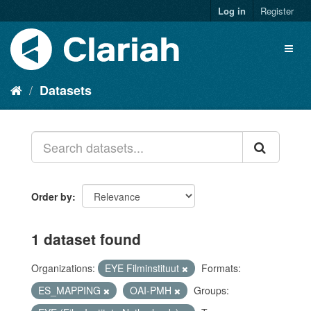
Log in
Register
Datasets
Order by
1 dataset found
Organizations:
EYE Filminstituut
Formats:
ES_MAPPING
OAI-PMH
Groups: