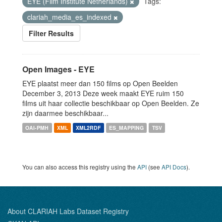
EYE (Film Institute Netherlands)
Tags:
clariah_media_es_indexed
Filter Results
Open Images - EYE
EYE plaatst meer dan 150 films op Open Beelden
December 3, 2013 Deze week maakt EYE ruim 150
films uit haar collectie beschikbaar op Open Beelden. Ze
zijn daarmee beschikbaar...
OAI-PMH
XML
XML2RDF
ES_MAPPING
TSV
You can also access this registry using the
API
(see
API Docs
).
About CLARIAH Labs Dataset Registry