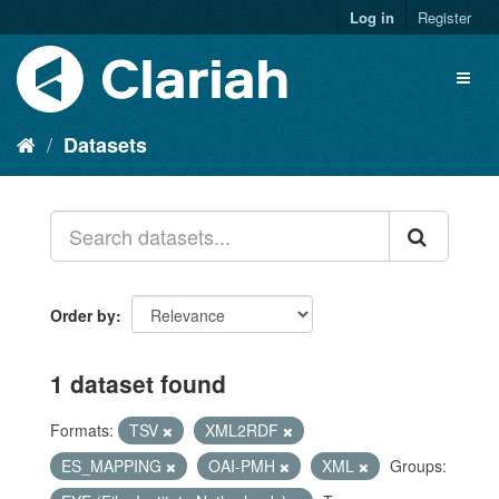
Log in
Register
Datasets
Order by
1 dataset found
Formats:
TSV
XML2RDF
ES_MAPPING
OAI-PMH
XML
Groups: