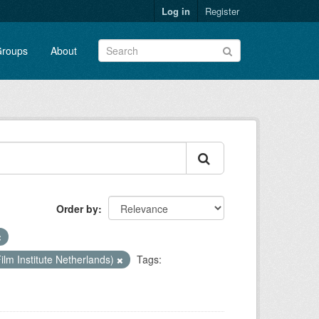
Log in
Register
roups
About
Order by
ilm Institute Netherlands)
Tags: