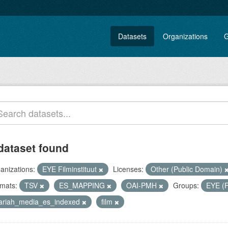
Datasets
Organizations
G
dataset found
anizations:
EYE Filminstituut
Licenses:
Other (Public Domain)
mats:
TSV
ES_MAPPING
OAI-PMH
Groups:
EYE (F
lariah_media_es_indexed
film