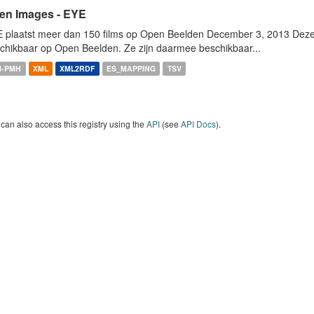
en Images - EYE
 plaatst meer dan 150 films op Open Beelden December 3, 2013 Deze w
chikbaar op Open Beelden. Ze zijn daarmee beschikbaar...
I-PMH
XML
XML2RDF
ES_MAPPING
TSV
can also access this registry using the
API
(see
API Docs
).