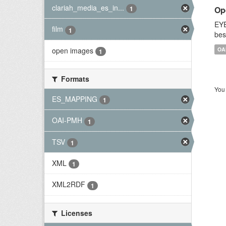
clariah_media_es_in...
Op
1
EYE
film
1
bes
open images
OA
1
Formats
You 
ES_MAPPING
1
OAI-PMH
1
TSV
1
XML
1
XML2RDF
1
Licenses