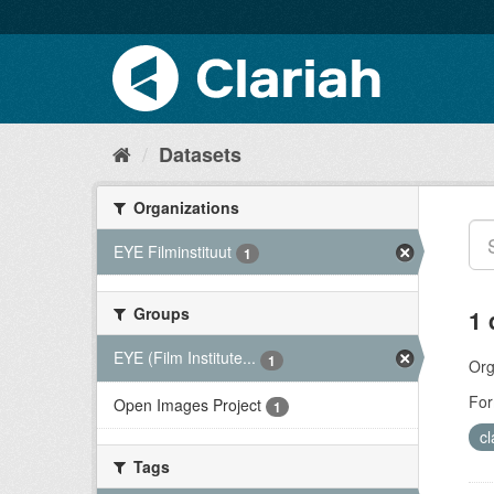
Datasets
Organizations
EYE Filminstituut
1
Groups
1 
EYE (Film Institute...
1
Org
For
Open Images Project
1
c
Tags